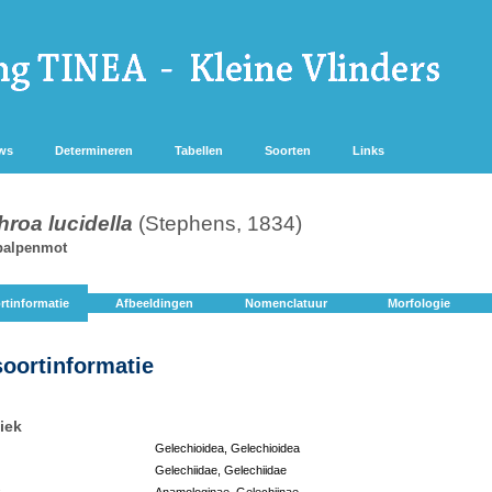
ws
Determineren
Tabellen
Soorten
Links
roa lucidella
(Stephens, 1834)
palpenmot
rtinformatie
Afbeeldingen
Nomenclatuur
Morfologie
soortinformatie
iek
Gelechioidea, Gelechioidea
Gelechiidae, Gelechiidae
:
Anamologinae, Gelechiinae