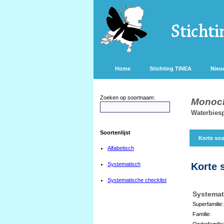
Home
Stichting TINEA
Nieu
Zoeken op soortnaam:
Monoch
Waterbies
Soortenlijst
Korte soo
Alfabetisch
Systematisch
Korte 
Systematische checklist
Systemat
Superfamilie:
Familie:
Onderfamilie