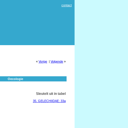
contact
«
Vorige
|
Volgende
»
Oecologie
Sleutelt uit in tabel
35. GELECHIIDAE: 33a