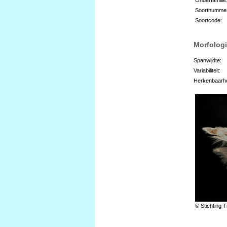
Soortnumme
Soortcode:
Morfologi
Spanwijdte:
Variabiliteit:
Herkenbaarhe
© Stichting T