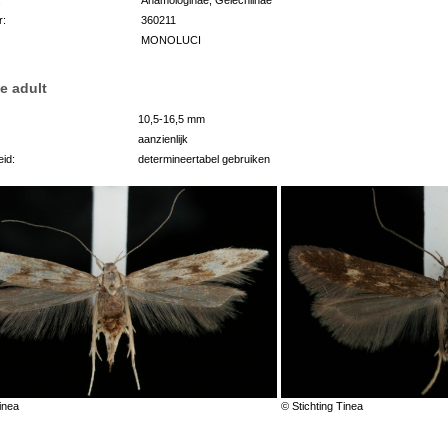
r:
360211
MONOLUCI
e adult
10,5-16,5 mm
aanzienlijk
id:
determineertabel gebruiken
inea
© Stichting Tinea