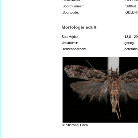
Soortnummer:
360691
Soortcode:
GELEN
Morfologie adult
Spanwijdte:
13,0 - 2
Variabiliteit:
gering
Herkenbaarheid:
determin
© Stichting Tinea