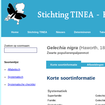
Home
Stichting TINEA
Nieuws
Determineren
Tabe
Zoeken op soortnaam:
Gelechia nigra
(Haworth, 1
Zwarte populierenpalpenmot
Soortenlijst
Korte soortinformatie
Afbeeldingen
Alfabetisch
Systematisch
Korte soortinformatie
Systematische checklist
Systematiek
Superfamilie:
Gelechi
Familie:
Gelechi
Onderfamilie:
Gelechi