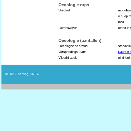
Oecologie rups
Voedsel:
monofaag
o.a. op r
blad
Levenswijze:
etend in 
Oecologie (aantallen)
Oecologische status:
standvli
Verspreidingskaart:
Kaart in
Vliegtijd adult:
eind juni
© 2026
Stichting TINEA