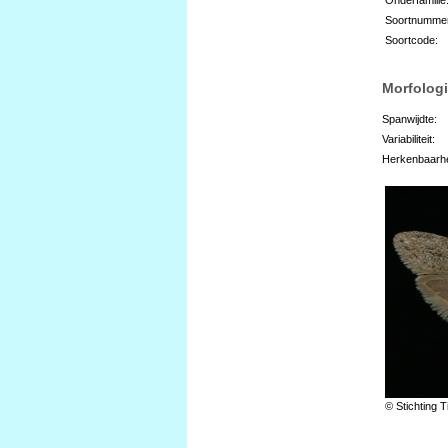
Soortnumme
Soortcode:
Morfologi
Spanwijdte:
Variabiliteit:
Herkenbaarhe
© Stichting T