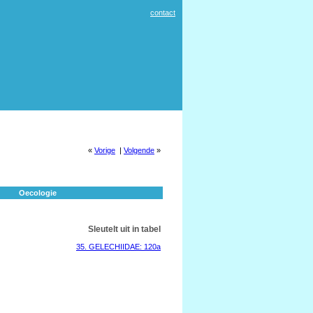
contact
«
Vorige
|
Volgende
»
Oecologie
Sleutelt uit in tabel
35. GELECHIIDAE: 120a