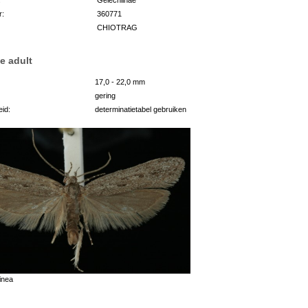
r:
360771
CHIOTRAG
e adult
17,0 - 22,0 mm
gering
id:
determinatietabel gebruiken
inea