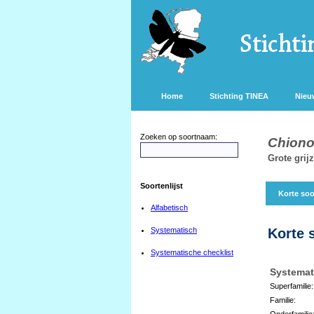
Home
Stichting TINEA
Nieu
Zoeken op soortnaam:
Chiono
Grote grij
Soortenlijst
Korte soo
Alfabetisch
Systematisch
Korte 
Systematische checklist
Systemat
Superfamilie:
Familie:
Onderfamilie