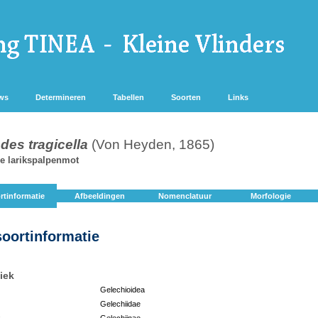
ws
Determineren
Tabellen
Soorten
Links
des tragicella
(Von Heyden, 1865)
ze larikspalpenmot
rtinformatie
Afbeeldingen
Nomenclatuur
Morfologie
soortinformatie
iek
Gelechioidea
Gelechiidae
:
Gelechiinae