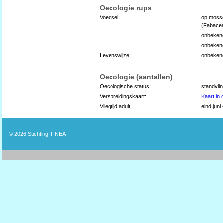
Oecologie rups
Voedsel:
op mosse
(Fabace
onbeken
onbeken
Levenswijze:
onbeken
Oecologie (aantallen)
Oecologische status:
standvli
Verspreidingskaart:
Kaart in
Vliegtijd adult:
eind juni
© 2026
Stichting TINEA