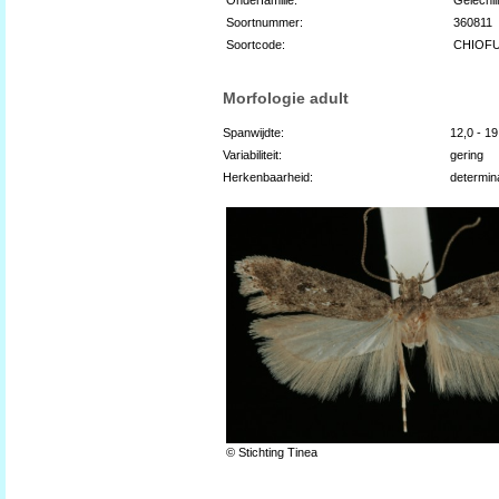
Soortnummer:
360811
Soortcode:
CHIOF
Morfologie adult
Spanwijdte:
12,0 - 1
Variabiliteit:
gering
Herkenbaarheid:
determin
© Stichting Tinea