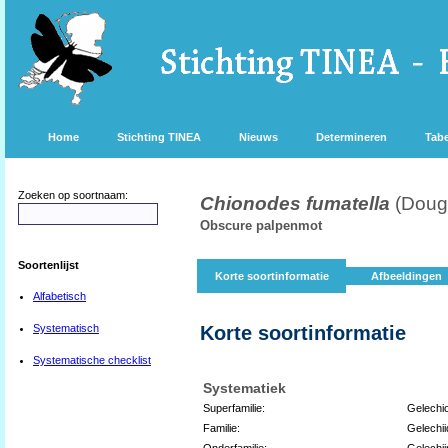
Home
Stichting TINEA
Nieuws
Determineren
Tabe
Zoeken op soortnaam:
Chionodes fumatella
(Doug
Obscure palpenmot
Soortenlijst
Korte soortinformatie
Afbeeldingen
Alfabetisch
Systematisch
Korte soortinformatie
Systematische checklist
Systematiek
Superfamilie:
Gelechi
Familie:
Gelechi
Onderfamilie:
Gelechi