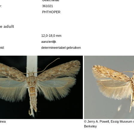
r:
361021
PHTHOPER
e adult
12,0-18,0 mm
aanzienlijk
id:
determineertabel gebruiken
inea
© Jerry A. Powell, Essig Museum of
Berkeley