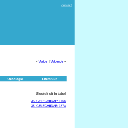
contact
«
Vorige
|
Volgende
»
Oecologie
Literatuur
Sleutelt uit in tabel
35. GELECHIIDAE: 175a
35. GELECHIIDAE: 187a