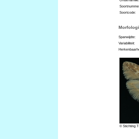
Soortnumme
Soortcode:
Morfologi
Spanwijdte:
Variabiliteit:
Herkenbaarhe
© Stichting T