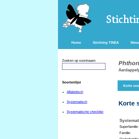
Home
Stichting TINEA
Nieu
Zoeken op soortnaam:
Phthor
Aardappel
Soortenlijst
Korte soo
Alfabetisch
Systematisch
Korte 
Systematische checklist
Systemat
Superfamilie:
Familie:
Onderfamilie