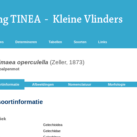
ws
Determineren
Tabellen
Soorten
Links
imaea operculella
(Zeller, 1873)
palpenmot
rtinformatie
Afbeeldingen
Nomenclatuur
Morfologie
soortinformatie
iek
Gelechioidea
Gelechiidae
:
Gelechiinae