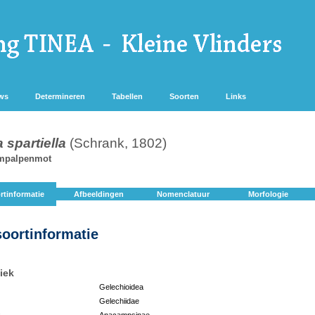
ws
Determineren
Tabellen
Soorten
Links
 spartiella
(Schrank, 1802)
empalpenmot
rtinformatie
Afbeeldingen
Nomenclatuur
Morfologie
soortinformatie
iek
Gelechioidea
Gelechiidae
:
Anacampsinae