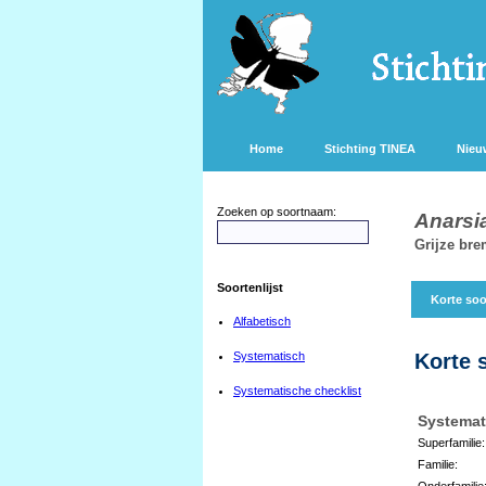
Home
Stichting TINEA
Nieu
Zoeken op soortnaam:
Anarsia
Grijze br
Soortenlijst
Korte soo
Alfabetisch
Systematisch
Korte 
Systematische checklist
Systemat
Superfamilie:
Familie:
Onderfamilie