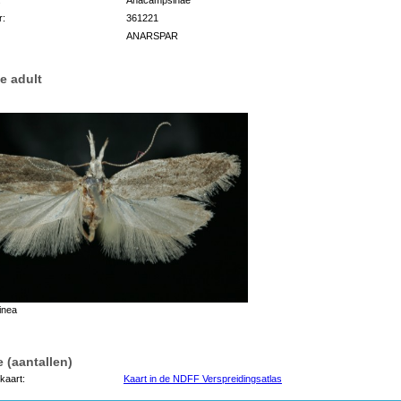
r:
361221
ANARSPAR
e adult
inea
 (aantallen)
kaart:
Kaart in de NDFF Verspreidingsatlas