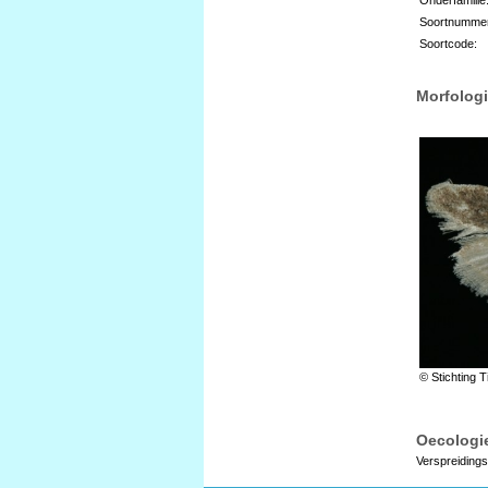
Soortnumme
Soortcode:
Morfologi
© Stichting T
Oecologie
Verspreidings