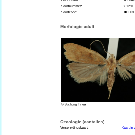
Soortnummer:
361291
Soortcode:
DICHD
Morfologie adult
© Stichting Tinea
Oecologie (aantallen)
Verspreidingskaart:
Kaart in