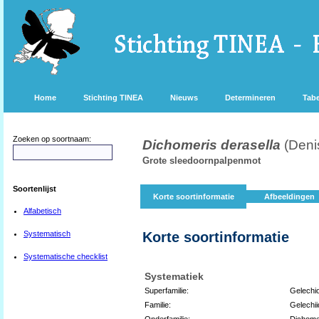
Home
Stichting TINEA
Nieuws
Determineren
Tabe
Zoeken op soortnaam:
Dichomeris derasella
(Deni
Grote sleedoornpalpenmot
Soortenlijst
Korte soortinformatie
Afbeeldingen
Alfabetisch
Systematisch
Korte soortinformatie
Systematische checklist
Systematiek
Superfamilie:
Gelechi
Familie:
Gelechi
Onderfamilie:
Dichome