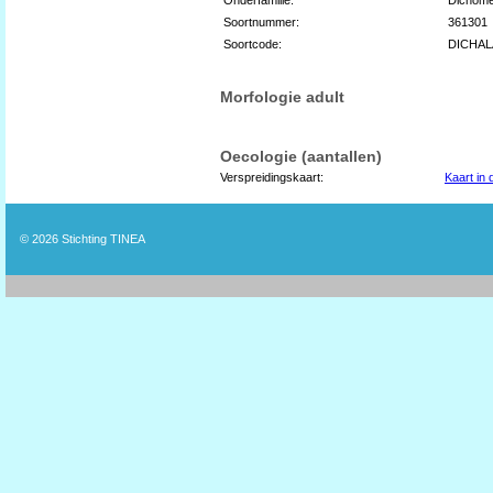
Soortnummer:
361301
Soortcode:
DICHA
Morfologie adult
Oecologie (aantallen)
Verspreidingskaart:
Kaart in
© 2026
Stichting TINEA