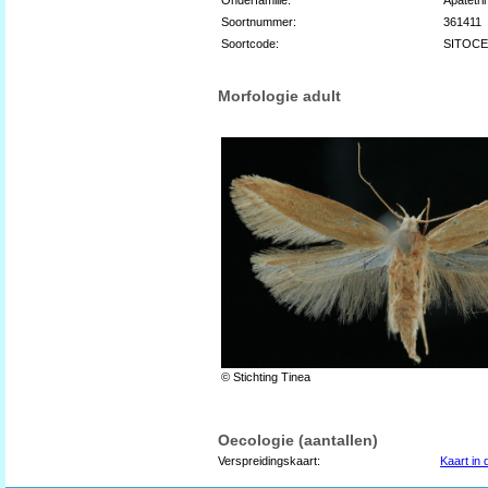
Soortnummer:
361411
Soortcode:
SITOC
Morfologie adult
© Stichting Tinea
Oecologie (aantallen)
Verspreidingskaart:
Kaart in