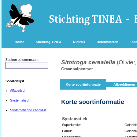
Home
Stichting TINEA
Nieuws
Determineren
Tabe
Zoeken op soortnaam:
Sitotroga cerealella
(Olivier
Graanpalpenmot
Soortenlijst
Korte soortinformatie
Afbeeldingen
Alfabetisch
Systematisch
Korte soortinformatie
Systematische checklist
Systematiek
Superfamilie:
Gelechi
Familie:
Gelechi
Onderfamilie:
Apatetri