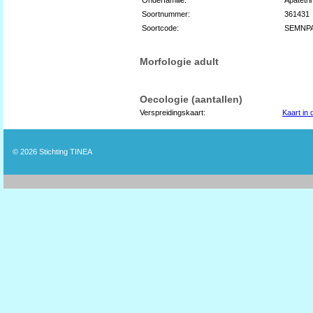
Soortnummer:
361431
Soortcode:
SEMNP
Morfologie adult
Oecologie (aantallen)
Verspreidingskaart:
Kaart in
© 2026
Stichting TINEA