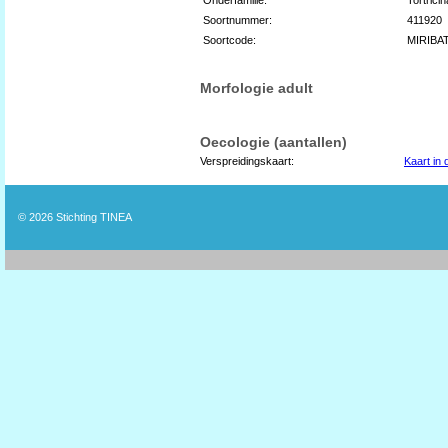
Soortnummer:
411920
Soortcode:
MIRIBA
Morfologie adult
Oecologie (aantallen)
Verspreidingskaart:
Kaart in
© 2026
Stichting TINEA