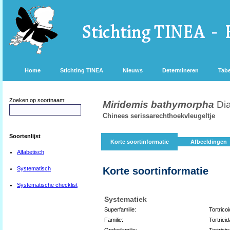
Home
Stichting TINEA
Nieuws
Determineren
Tabe
Zoeken op soortnaam:
Miridemis bathymorpha
Di
Chinees serissarechthoekvleugeltje
Soortenlijst
Korte soortinformatie
Afbeeldingen
Alfabetisch
Systematisch
Korte soortinformatie
Systematische checklist
Systematiek
Superfamilie:
Tortrico
Familie:
Tortrici
Onderfamilie:
Tortrici