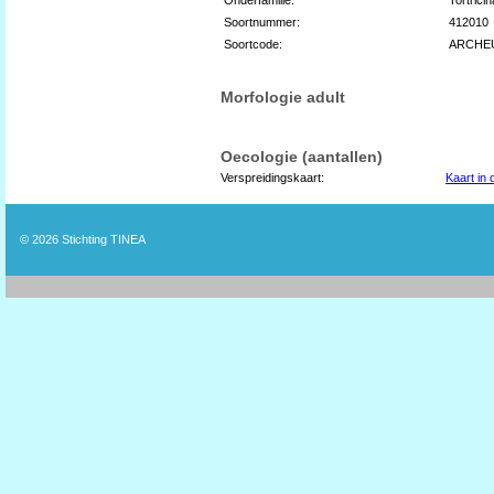
Soortnummer:
412010
Soortcode:
ARCHE
Morfologie adult
Oecologie (aantallen)
Verspreidingskaart:
Kaart in
© 2026
Stichting TINEA