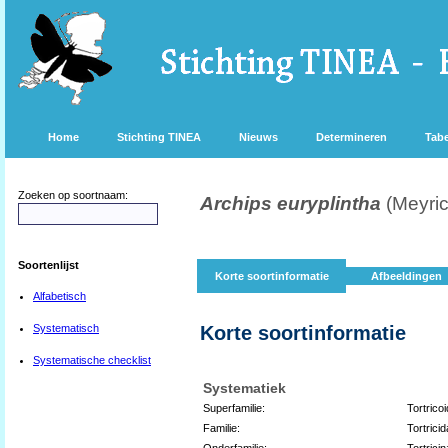
Home
Stichting TINEA
Nieuws
Determineren
Tabe
Zoeken op soortnaam:
Archips euryplintha
(Meyri
Soortenlijst
Korte soortinformatie
Afbeeldingen
Alfabetisch
Systematisch
Korte soortinformatie
Systematische checklist
Systematiek
Superfamilie:
Tortrico
Familie:
Tortrici
Onderfamilie:
Tortrici