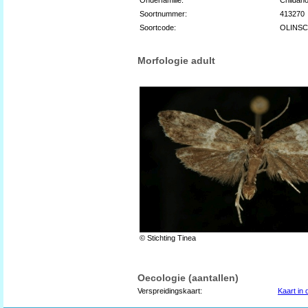
Soortnummer:
413270
Soortcode:
OLINS
Morfologie adult
© Stichting Tinea
Oecologie (aantallen)
Verspreidingskaart:
Kaart in