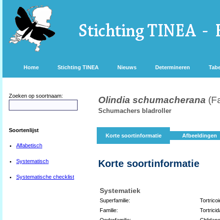
Home
Stichting TINEA
Nieuws
Determineren
Tabe
Zoeken op soortnaam:
Olindia schumacherana
(F
Schumachers bladroller
Soortenlijst
Korte soortinformatie
Afbeeldingen
Alfabetisch
Systematisch
Korte soortinformatie
Systematische checklist
Systematiek
Superfamilie:
Tortrico
Familie:
Tortrici
Onderfamilie:
Chlidano