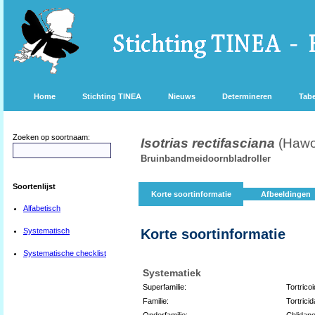
Home
Stichting TINEA
Nieuws
Determineren
Tabe
Zoeken op soortnaam:
Isotrias rectifasciana
(Hawo
Bruinbandmeidoornbladroller
Soortenlijst
Korte soortinformatie
Afbeeldingen
Alfabetisch
Systematisch
Korte soortinformatie
Systematische checklist
Systematiek
Superfamilie:
Tortrico
Familie:
Tortrici
Onderfamilie:
Chlidano