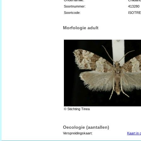
Soortnummer:
413280
Soortcode:
ISOTR
Morfologie adult
© Stichting Tinea
Oecologie (aantallen)
Verspreidingskaart:
Kaart in