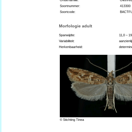
Soortnummer:
413300
Soortcode:
BACTF
Morfologie adult
Spanwijdte:
11,0 – 1
Variabiliteit:
aanzienli
Herkenbaarheid:
determin
© Stichting Tinea