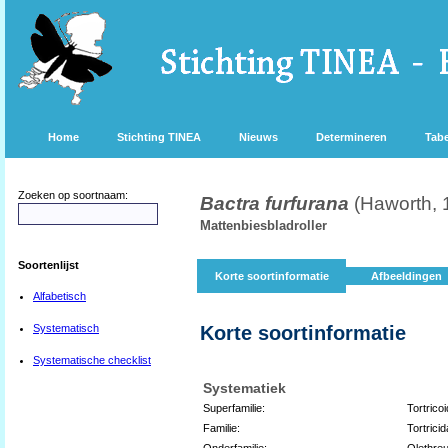
Home
Stichting TINEA
Nieuws
Determineren
Tabe
Zoeken op soortnaam:
Bactra furfurana
(Haworth, 
Mattenbiesbladroller
Soortenlijst
Korte soortinformatie
Afbeeldingen
Alfabetisch
Systematisch
Korte soortinformatie
Systematische checklist
Systematiek
Superfamilie:
Tortrico
Familie:
Tortrici
Onderfamilie:
Olethreu