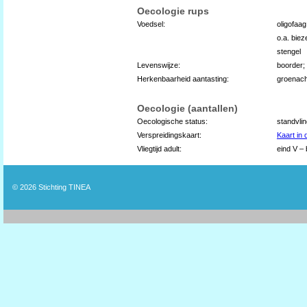
Oecologie rups
Voedsel:
oligofaa
o.a. bie
stengel
Levenswijze:
boorder;
Herkenbaarheid aantasting:
groenacht
Oecologie (aantallen)
Oecologische status:
standvli
Verspreidingskaart:
Kaart in
Vliegtijd adult:
eind V – 
© 2026
Stichting TINEA