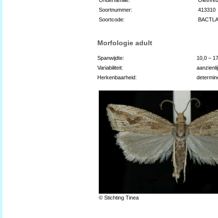
Soortnummer:
413310
Soortcode:
BACTL
Morfologie adult
Spanwijdte:
10,0 – 1
Variabiliteit:
aanzienli
Herkenbaarheid:
determin
© Stichting Tinea