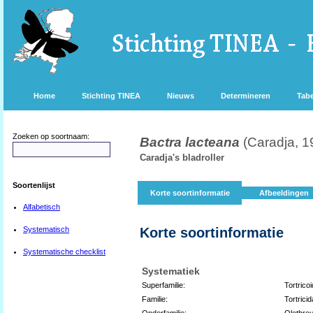
Home
Stichting TINEA
Nieuws
Determineren
Tabe
Zoeken op soortnaam:
Bactra lacteana
(Caradja, 1
Caradja's bladroller
Soortenlijst
Korte soortinformatie
Afbeeldingen
Alfabetisch
Systematisch
Korte soortinformatie
Systematische checklist
Systematiek
Superfamilie:
Tortrico
Familie:
Tortrici
Onderfamilie:
Olethreu