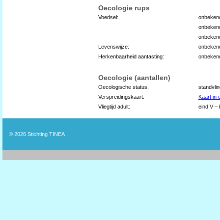
Oecologie rups
Voedsel:
onbekend
onbeken
onbeken
Levenswijze:
onbeken
Herkenbaarheid aantasting:
onbeken
Oecologie (aantallen)
Oecologische status:
standvli
Verspreidingskaart:
Kaart in
Vliegtijd adult:
eind V – 
© 2026
Stichting TINEA