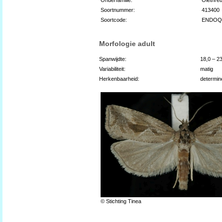
Soortnummer:
413400
Soortcode:
ENDOQ
Morfologie adult
Spanwijdte:
18,0 – 2
Variabiliteit:
matig
Herkenbaarheid:
determin
© Stichting Tinea