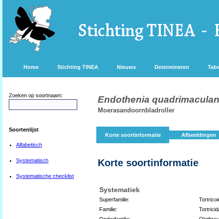
Home
Stichting TINEA
Nieuws
Determineren
Tabe
Zoeken op soortnaam:
Endothenia quadrimacula
Moerasandoornbladroller
Soortenlijst
Korte soortinformatie
Afbeeldingen
Alfabetisch
Systematisch
Korte soortinformatie
Systematische checklist
Systematiek
Superfamilie:
Tortrico
Familie:
Tortrici
Onderfamilie:
Olethreu