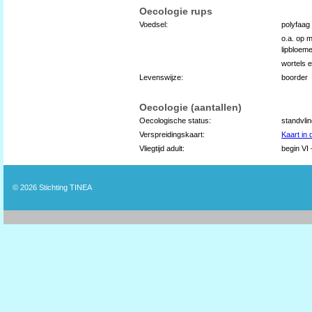
Oecologie rups
Voedsel:
polyfaag
o.a. op 
lipbloem
wortels 
Levenswijze:
boorder
Oecologie (aantallen)
Oecologische status:
standvli
Verspreidingskaart:
Kaart in
Vliegtijd adult:
begin VI 
© 2026
Stichting TINEA