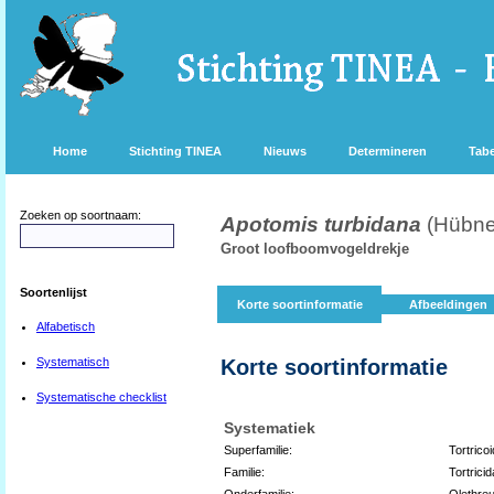
Home
Stichting TINEA
Nieuws
Determineren
Tabe
Zoeken op soortnaam:
Apotomis turbidana
(Hübne
Groot loofboomvogeldrekje
Soortenlijst
Korte soortinformatie
Afbeeldingen
Alfabetisch
Systematisch
Korte soortinformatie
Systematische checklist
Systematiek
Superfamilie:
Tortrico
Familie:
Tortrici
Onderfamilie:
Olethreu