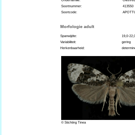
Soortnummer:
413550
Soortcode:
APOTT
Morfologie adult
Spanwijdte:
19,0-22
Variabiliteit:
gering
Herkenbaarheid:
determin
© Stichting Tinea