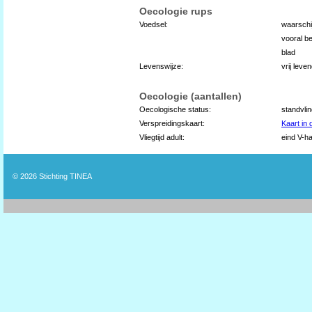
Oecologie rups
Voedsel:
waarschij
vooral be
blad
Levenswijze:
vrij lev
Oecologie (aantallen)
Oecologische status:
standvli
Verspreidingskaart:
Kaart in
Vliegtijd adult:
eind V-hal
© 2026
Stichting TINEA