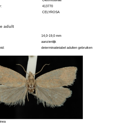
r:
413770
CELYROSA
e adult
14,0-19,0 mm
aanzienlijk
id:
determinatietabel adulten gebruiken
inea