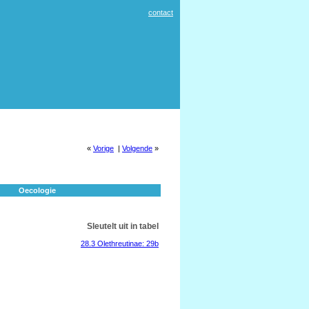
contact
«
Vorige
|
Volgende
»
Oecologie
Sleutelt uit in tabel
28.3 Olethreutinae: 29b