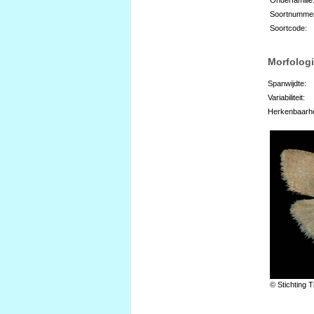
Soortnumme
Soortcode:
Morfologi
Spanwijdte:
Variabiliteit:
Herkenbaarhe
© Stichting T