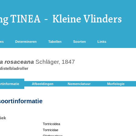
ws
Determineren
Tabellen
Soorten
Links
a rosaceana
Schläger, 1847
istelbladroller
rtinformatie
Afbeeldingen
Nomenclatuur
Morfologie
soortinformatie
iek
Tortricoidea
Tortricidae
:
Olethreutinae