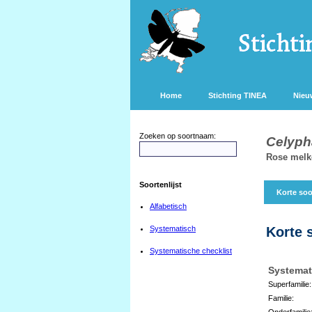
Home
Stichting TINEA
Nieu
Zoeken op soortnaam:
Celyph
Rose melkd
Soortenlijst
Korte soo
Alfabetisch
Systematisch
Korte 
Systematische checklist
Systemat
Superfamilie:
Familie:
Onderfamilie