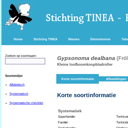
Home
Stichting TINEA
Nieuws
Determineren
Tabe
Zoeken op soortnaam:
Gypsonoma dealbana
(Frö
Kleine loofboomknopbladroller
Soortenlijst
Korte soortinformatie
Afbeeldingen
Alfabetisch
Systematisch
Korte soortinformatie
Systematische checklist
Systematiek
Superfamilie:
Tortrico
Familie:
Tortrici
Onderfamilie:
Olethreu