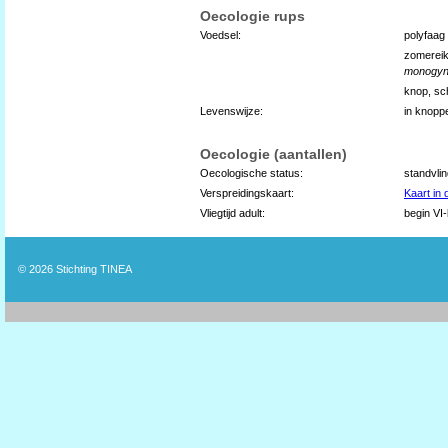
Oecologie rups
Voedsel:
polyfaag
zomereik
monogy
knop, sch
Levenswijze:
in knopp
Oecologie (aantallen)
Oecologische status:
standvli
Verspreidingskaart:
Kaart in
Vliegtijd adult:
begin VI
© 2026
Stichting TINEA