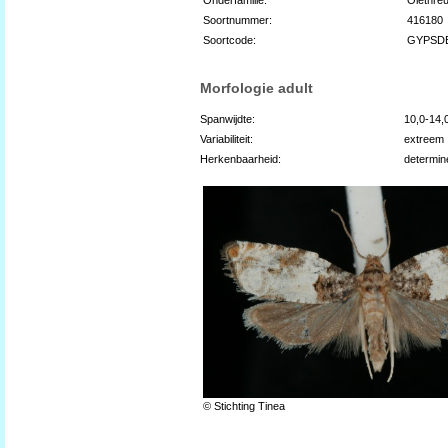
Soortnummer:
416180
Soortcode:
GYPSD
Morfologie adult
Spanwijdte:
10,0-14
Variabiliteit:
extreem
Herkenbaarheid:
determin
© Stichting Tinea