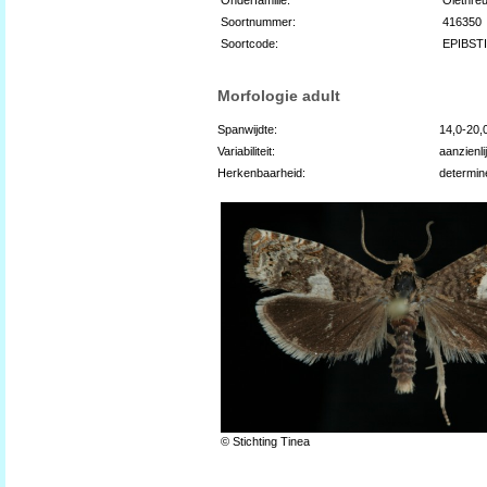
Soortnummer:
416350
Soortcode:
EPIBST
Morfologie adult
Spanwijdte:
14,0-20
Variabiliteit:
aanzienli
Herkenbaarheid:
determin
© Stichting Tinea