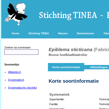
Home
Stichting TINEA
Nieuws
Determineren
Tabe
Zoeken op soortnaam:
Epiblema sticticana
(Fabric
Bruine hoefbladbladroller
Soortenlijst
Korte soortinformatie
Afbeeldingen
Alfabetisch
Systematisch
Korte soortinformatie
Systematische checklist
Systematiek
Superfamilie:
Tortrico
Familie:
Tortrici
Onderfamilie:
Olethreu