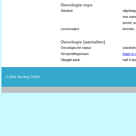
Oecologie rups
Voedsel:
oligofaa
met name
wortel, w
Levenswijze:
boorder, 
Oecologie (aantallen)
Oecologische status:
standvli
Verspreidingskaart:
Kaart in
Vliegtijd adult:
half V-be
© 2026
Stichting TINEA