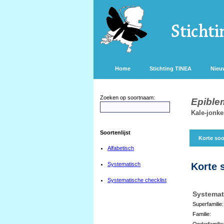
Home
Stichting TINEA
Nieu
Zoeken op soortnaam:
Epible
Kale-jonke
Soortenlijst
Korte soo
Alfabetisch
Systematisch
Korte 
Systematische checklist
Systemat
Superfamilie:
Familie:
Onderfamilie