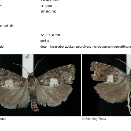
r:
416380
EPIBCIRS
e adult
12,0-20,0 mm
gering
id:
determineertabel adulten gebruiken; microscopisch genitaliëno
inea
© Stichting Tinea