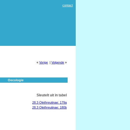
contact
«
Vorige
|
Volgende
»
Oecologie
Sleutelt uit in tabel
28.3 Olethreutinae: 179a
28.3 Olethreutinae: 180b