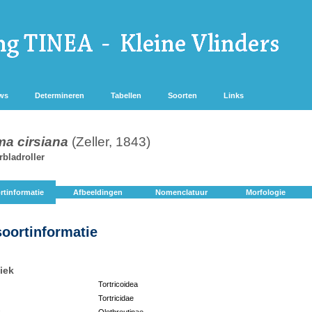
ws
Determineren
Tabellen
Soorten
Links
ma cirsiana
(Zeller, 1843)
rbladroller
rtinformatie
Afbeeldingen
Nomenclatuur
Morfologie
soortinformatie
iek
Tortricoidea
Tortricidae
:
Olethreutinae