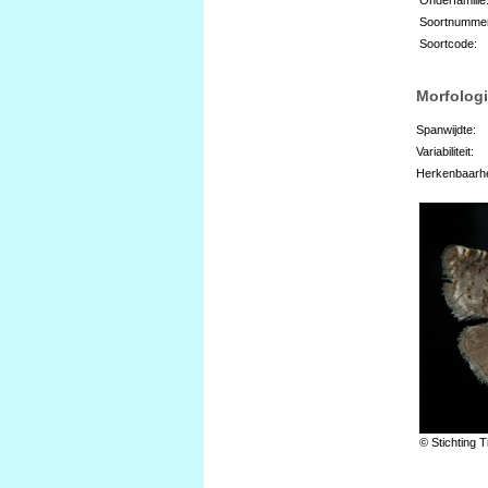
Soortnumme
Soortcode:
Morfologi
Spanwijdte:
Variabiliteit:
Herkenbaarhe
© Stichting T