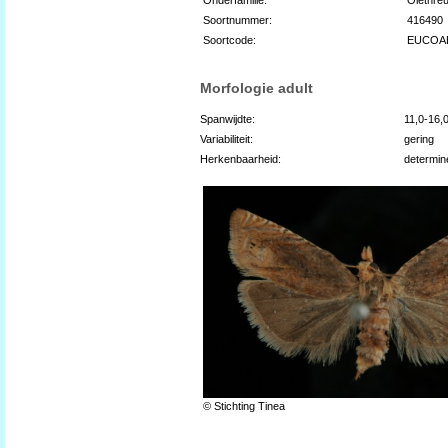
Soortnummer:
416490
Soortcode:
EUCOA
Morfologie adult
Spanwijdte:
11,0-16,
Variabiliteit:
gering
Herkenbaarheid:
determin
© Stichting Tinea