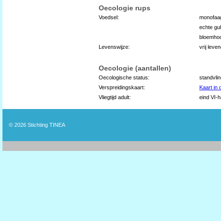
Oecologie rups
Voedsel:
monofaa
echte gu
bloemhoo
Levenswijze:
vrij lev
Oecologie (aantallen)
Oecologische status:
standvli
Verspreidingskaart:
Kaart in
Vliegtijd adult:
eind VI-ha
© 2026
Stichting TINEA