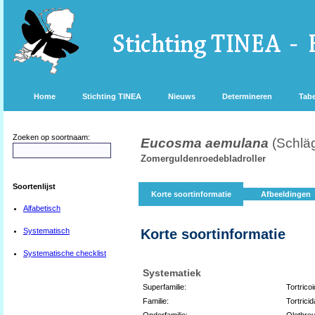
Home
Stichting TINEA
Nieuws
Determineren
Tabe
Zoeken op soortnaam:
Eucosma aemulana
(Schlä
Zomerguldenroedebladroller
Soortenlijst
Korte soortinformatie
Afbeeldingen
Alfabetisch
Systematisch
Korte soortinformatie
Systematische checklist
Systematiek
Superfamilie:
Tortrico
Familie:
Tortrici
Onderfamilie:
Olethreu