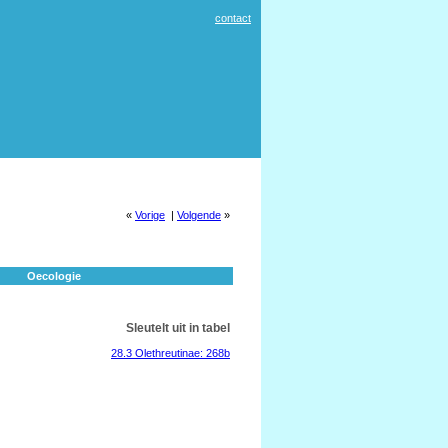
contact
«
Vorige
|
Volgende
»
Oecologie
Sleutelt uit in tabel
28.3 Olethreutinae: 268b