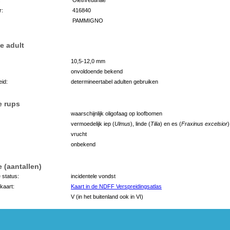
r:
416840
PAMMIGNO
e adult
10,5-12,0 mm
onvoldoende bekend
id:
determineertabel adulten gebruiken
e rups
waarschijnlijk oligofaag op loofbomen
vermoedelijk iep (
Ulmus
), linde (
Tilia
) en es (
Fraxinus excelsior
)
vrucht
onbekend
 (aantallen)
 status:
incidentele vondst
kaart:
Kaart in de NDFF Verspreidingsatlas
V (in het buitenland ook in VI)