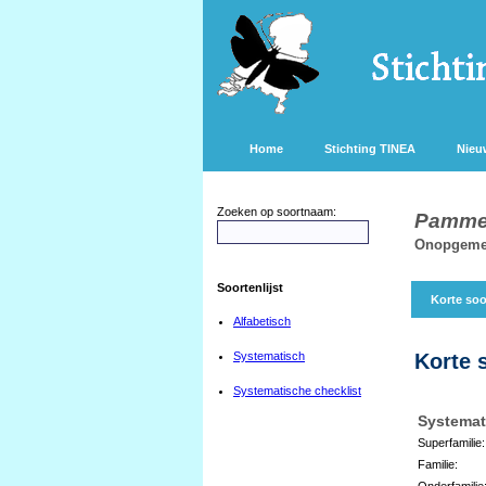
Home
Stichting TINEA
Nieu
Zoeken op soortnaam:
Pammen
Onopgemerk
Soortenlijst
Korte soo
Alfabetisch
Systematisch
Korte 
Systematische checklist
Systemat
Superfamilie:
Familie:
Onderfamilie