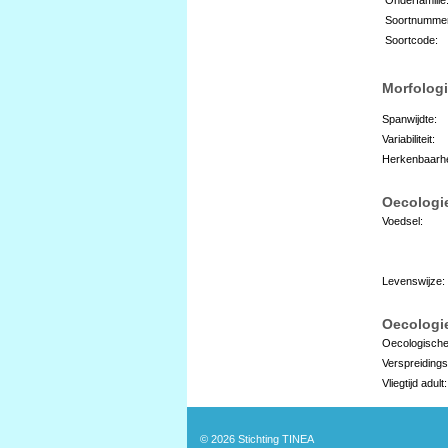
Soortnumme
Soortcode:
Morfologi
Spanwijdte:
Variabiliteit:
Herkenbaarhe
Oecologi
Voedsel:
Levenswijze:
Oecologie
Oecologische
Verspreidings
Vliegtijd adult:
© 2026
Stichting TINEA