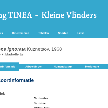
ws
Determineren
Tabellen
Soorten
Links
e ignorata
Kuznetsov, 1968
t bladrollertje
rtinformatie
Afbeeldingen
Nomenclatuur
Morfologie
soortinformatie
iek
Tortricoidea
Tortricidae
:
Olethreutinae