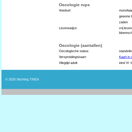
Oecologie rups
Voedsel:
monofaa
gewone b
zaden
Levenswijze:
vrij lev
bloemsch
Oecologie (aantallen)
Oecologische status:
standvli
Verspreidingskaart:
Kaart in
Vliegtijd adult:
eind VI -
© 2026
Stichting TINEA