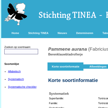
Home
Stichting TINEA
Nieuws
Determineren
Tabe
Zoeken op soortnaam:
Pammene aurana
(Fabriciu
Berenklauwbladrollerje
Soortenlijst
Korte soortinformatie
Afbeeldingen
Alfabetisch
Systematisch
Korte soortinformatie
Systematische checklist
Systematiek
Superfamilie:
Tortrico
Familie:
Tortricid
Onderfamilie:
Olethreu