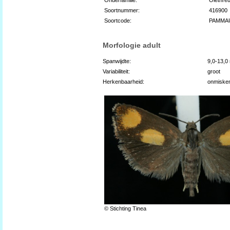
Soortnummer:
416900
Soortcode:
PAMMA
Morfologie adult
Spanwijdte:
9,0-13,
Variabiliteit:
groot
Herkenbaarheid:
onmiske
© Stichting Tinea