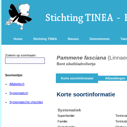
Home
Stichting TINEA
Nieuws
Determineren
Tabe
Zoeken op soortnaam:
Pammene fasciana
(Linnae
Bont eikelbladrollertje
Soortenlijst
Korte soortinformatie
Afbeeldingen
Alfabetisch
Systematisch
Korte soortinformatie
Systematische checklist
Systematiek
Superfamilie:
Tortrico
Familie:
Tortricid
Onderfamilie:
Olethreu