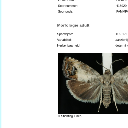
Soortnummer:
416920
Soortcode:
PAMMF
Morfologie adult
Spanwijdte:
11,5-17,
Variabiliteit:
aanzienli
Herkenbaarheid:
determin
© Stichting Tinea