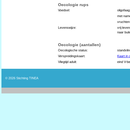
Oecologie rups
Voedsel:
oligofaa
met name
vruchten
Levenswijze:
vrij leve
naar bui
Oecologie (aantallen)
Oecologische status:
standvli
Verspreidingskaart:
Kaart in
Vliegtijd adult:
eind V-be
© 2026
Stichting TINEA