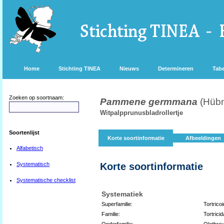
Home
Stichting TINEA
Nieuws
Determineren
Tabe
Zoeken op soortnaam:
Pammene germmana
(Hübn
Witpalpprunusbladrollertje
Soortenlijst
Korte soortinformatie
Afbeeldingen
Alfabetisch
Systematisch
Korte soortinformatie
Systematische checklist
Systematiek
Superfamilie:
Tortrico
Familie:
Tortricid
Onderfamilie:
Olethreu