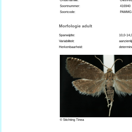
Soortnummer:
416940
Soortcode:
PAMMG
Morfologie adult
Spanwijdte:
10,0-14
Variabiliteit:
aanzienli
Herkenbaarheid:
determin
© Stichting Tinea