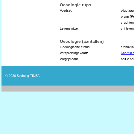
Oecologie rups
Voedsel:
oligofaa
pruim (
P
vruchten
Levenswijze:
vrij leve
Oecologie (aantallen)
Oecologische status:
standvli
Verspreidingskaart:
Kaart in
Vliegtijd adult:
half V-hal
© 2026
Stichting TINEA