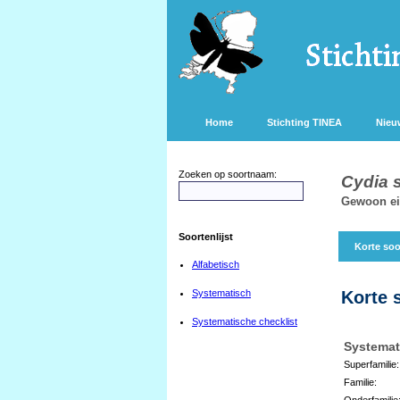
Home
Stichting TINEA
Nieu
Zoeken op soortnaam:
Cydia 
Gewoon eik
Soortenlijst
Korte soo
Alfabetisch
Systematisch
Korte 
Systematische checklist
Systemat
Superfamilie:
Familie:
Onderfamilie