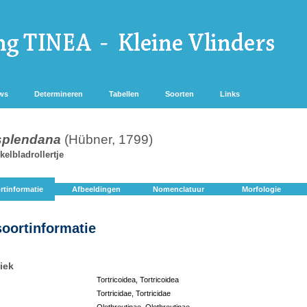
ws
Determineren
Tabellen
Soorten
Links
splendana
(Hübner, 1799)
elbladrollertje
rtinformatie
Afbeeldingen
Nomenclatuur
Morfologie
soortinformatie
iek
Tortricoidea, Tortricoidea
Tortricidae, Tortricidae
:
Olethreutinae, Olethreutinae