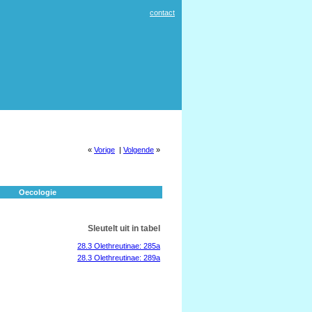
contact
«
Vorige
|
Volgende
»
Oecologie
Sleutelt uit in tabel
28.3 Olethreutinae: 285a
28.3 Olethreutinae: 289a