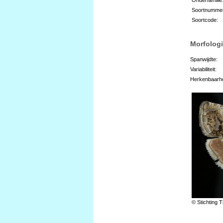
Soortnumme
Soortcode:
Morfologi
Spanwijdte:
Variabiliteit:
Herkenbaarhe
© Stichting T