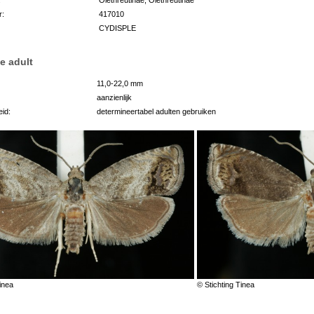
r:
417010
CYDISPLE
e adult
11,0-22,0 mm
aanzienlijk
id:
determineertabel adulten gebruiken
inea
© Stichting Tinea