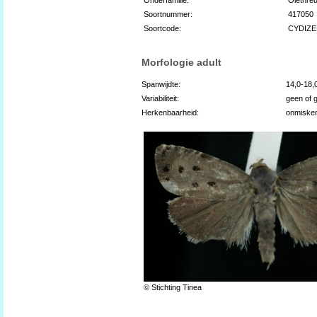
Soortnummer:
417050
Soortcode:
CYDIZE
Morfologie adult
Spanwijdte:
14,0-18
Variabiliteit:
geen of 
Herkenbaarheid:
onmiske
© Stichting Tinea