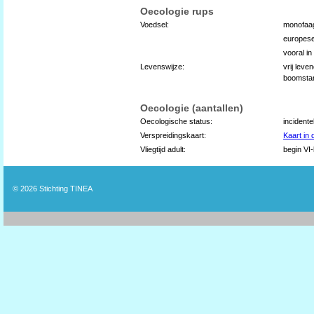
Oecologie rups
Voedsel:
monofaa
europese 
vooral in
Levenswijze:
vrij leve
boomst
Oecologie (aantallen)
Oecologische status:
incident
Verspreidingskaart:
Kaart in
Vliegtijd adult:
begin VI-
© 2026
Stichting TINEA