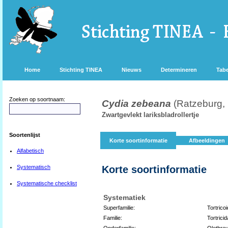
Home
Stichting TINEA
Nieuws
Determineren
Tabe
Zoeken op soortnaam:
Cydia zebeana
(Ratzeburg,
Zwartgevlekt lariksbladrollertje
Soortenlijst
Korte soortinformatie
Afbeeldingen
Alfabetisch
Systematisch
Korte soortinformatie
Systematische checklist
Systematiek
Superfamilie:
Tortrico
Familie:
Tortricid
Onderfamilie:
Olethreu