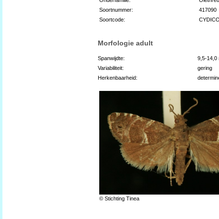
Soortnummer:
417090
Soortcode:
CYDIC
Morfologie adult
Spanwijdte:
9,5-14,
Variabiliteit:
gering
Herkenbaarheid:
determin
© Stichting Tinea