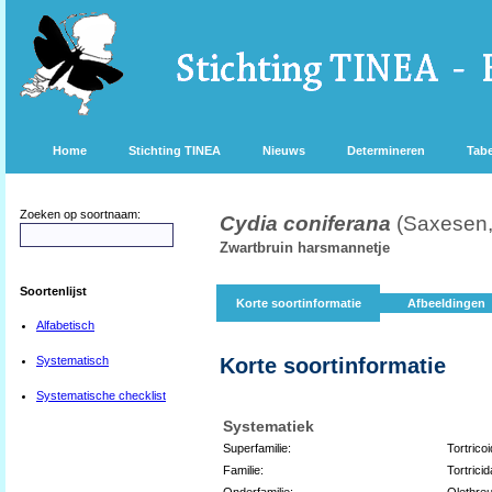
Home
Stichting TINEA
Nieuws
Determineren
Tabe
Zoeken op soortnaam:
Cydia coniferana
(Saxesen,
Zwartbruin harsmannetje
Soortenlijst
Korte soortinformatie
Afbeeldingen
Alfabetisch
Systematisch
Korte soortinformatie
Systematische checklist
Systematiek
Superfamilie:
Tortrico
Familie:
Tortricid
Onderfamilie:
Olethreu