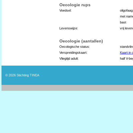
Oecologie rups
Voedsel:
oligofaa
met name
bast
Levenswijze:
vrij lev
Oecologie (aantallen)
Oecologische status:
standvli
Verspreidingskaart:
Kaart in
Vliegtijd adult:
half V-be
© 2026
Stichting TINEA