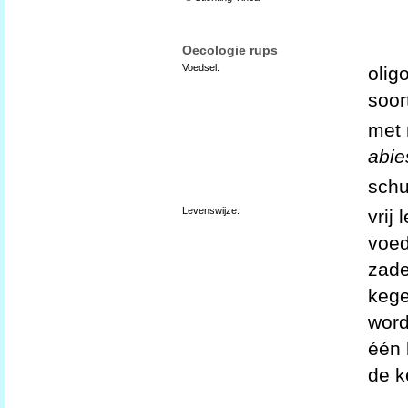
Oecologie rups
Voedsel:
olig
soor
met 
abie
schu
Levenswijze:
vrij
voed
zade
kege
word
één 
de k