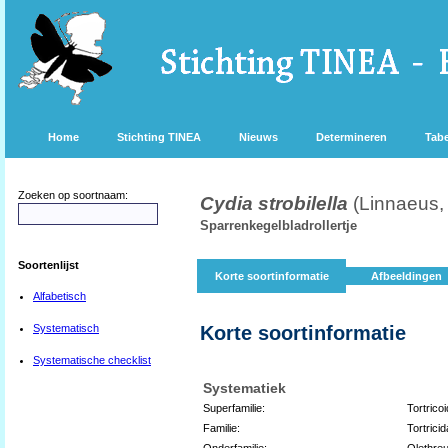
Home
Stichting TINEA
Nieuws
Determineren
Tabe
Zoeken op soortnaam:
Cydia strobilella
(Linnaeus,
Sparrenkegelbladrollertje
Soortenlijst
Korte soortinformatie
Afbeeldingen
Alfabetisch
Systematisch
Korte soortinformatie
Systematische checklist
Systematiek
Superfamilie:
Tortrico
Familie:
Tortricid
Onderfamilie:
Olethreu