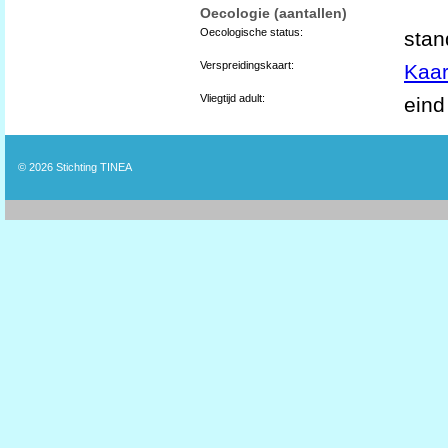
Oecologie (aantallen)
Oecologische status:
stan
Verspreidingskaart:
Kaar
Vliegtijd adult:
eind
© 2026
Stichting TINEA