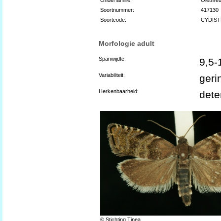
Soortnummer:
417130
Soortcode:
CYDIS
Morfologie adult
Spanwijdte:
9,5-
Variabiliteit:
geri
Herkenbaarheid:
dete
© Stichting Tinea