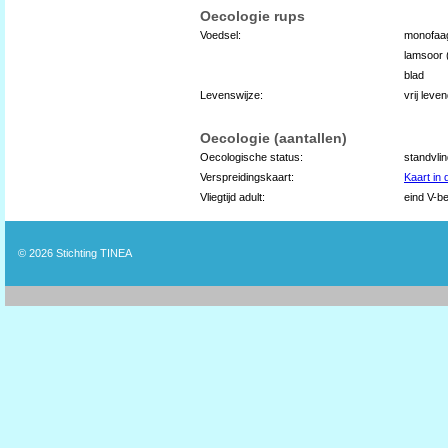
Oecologie rups
Voedsel:
monofaa
lamsoor 
blad
Levenswijze:
vrij leve
Oecologie (aantallen)
Oecologische status:
standvli
Verspreidingskaart:
Kaart in
Vliegtijd adult:
eind V-be
© 2026
Stichting TINEA