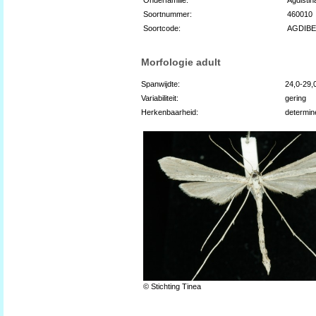
Soortnummer:
460010
Soortcode:
AGDIB
Morfologie adult
Spanwijdte:
24,0-29
Variabiliteit:
gering
Herkenbaarheid:
determin
© Stichting Tinea