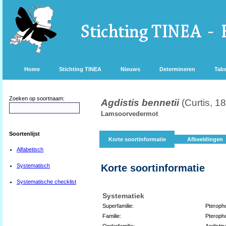
Home
Stichting TINEA
Nieuws
Determineren
Tabe
Zoeken op soortnaam:
Agdistis bennetii
(Curtis, 1
Lamsoorvedermot
Soortenlijst
Korte soortinformatie
Afbeeldingen
Alfabetisch
Systematisch
Korte soortinformatie
Systematische checklist
Systematiek
Superfamilie:
Pteroph
Familie:
Pteroph
Onderfamilie:
Agdistin