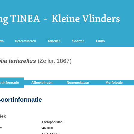
ws
Determineren
Tabellen
Soorten
Links
lia farfarellus
(Zeller, 1867)
rtinformatie
Afbeeldingen
Nomenclatuur
Morfologie
soortinformatie
iek
Pterophoridae
r:
460100
PLATFARF