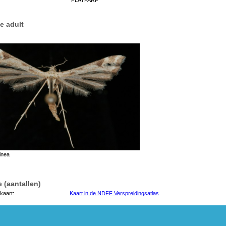
e adult
inea
 (aantallen)
kaart:
Kaart in de NDFF Verspreidingsatlas