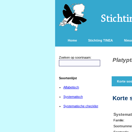
Home
Stichting TINEA
Nieu
Zoeken op soortnaam:
Platypti
Soortenlijst
Korte soo
Alfabetisch
Systematisch
Korte 
Systematische checklist
Systemat
Familie:
Soortnumme
Soortcode: