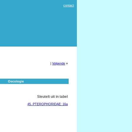
contact
|
Volgende
»
Oecologie
Sleutelt uit in tabel
45. PTEROPHORIDAE: 16a