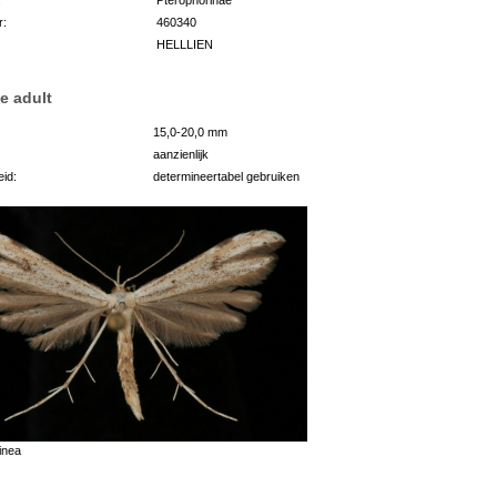
r:
460340
HELLLIEN
e adult
15,0-20,0 mm
aanzienlijk
id:
determineertabel gebruiken
inea