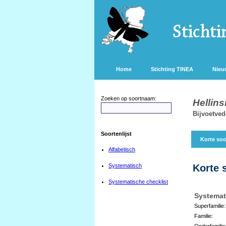
Home
Stichting TINEA
Nieu
Zoeken op soortnaam:
Hellins
Bijvoetve
Soortenlijst
Korte soo
Alfabetisch
Systematisch
Korte 
Systematische checklist
Systemat
Superfamilie:
Familie:
Onderfamilie