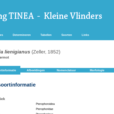
ws
Determineren
Tabellen
Soorten
Links
ia lienigianus
(Zeller, 1852)
dermot
rtinformatie
Afbeeldingen
Nomenclatuur
Morfologie
soortinformatie
iek
Pterophoroidea
Pterophoridae
:
Pterophorinae