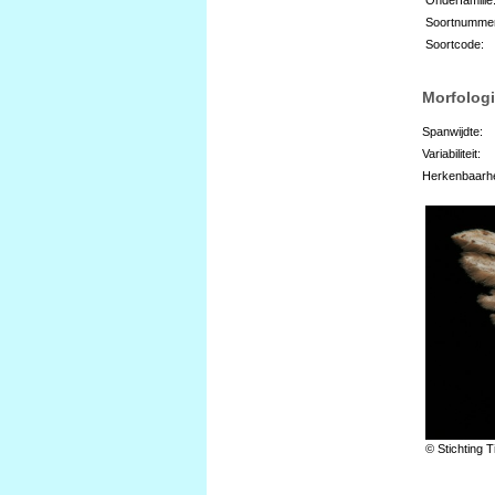
Soortnumme
Soortcode:
Morfologi
Spanwijdte:
Variabiliteit:
Herkenbaarhe
© Stichting T