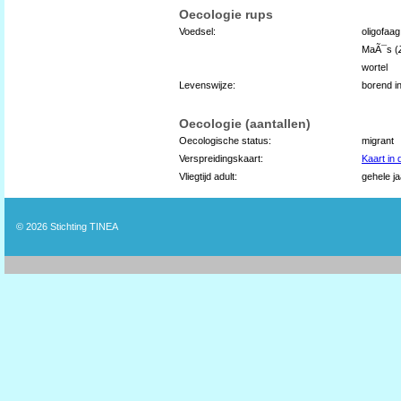
Oecologie rups
Voedsel:
oligofaa
MaÃ¯s (
wortel
Levenswijze:
borend in
Oecologie (aantallen)
Oecologische status:
migrant
Verspreidingskaart:
Kaart in
Vliegtijd adult:
gehele ja
© 2026
Stichting TINEA