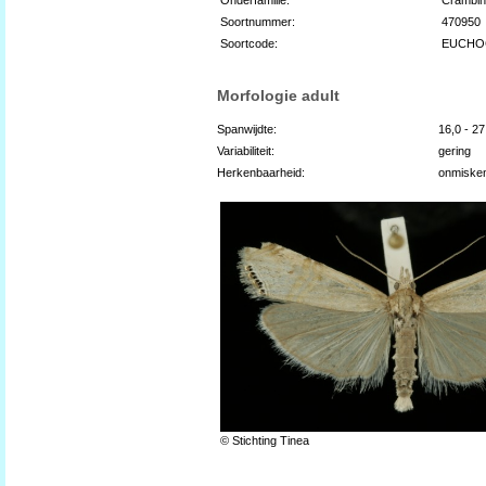
Soortnummer:
470950
Soortcode:
EUCHO
Morfologie adult
Spanwijdte:
16,0 - 2
Variabiliteit:
gering
Herkenbaarheid:
onmiske
© Stichting Tinea