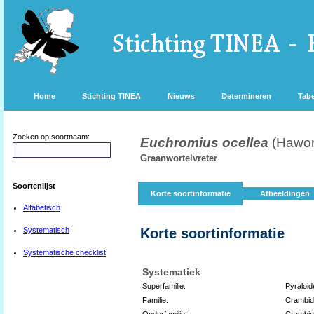
Home
Stichting TINEA
Nieuws
Determineren
Tabe
Zoeken op soortnaam:
Euchromius ocellea
(Hawor
Graanwortelvreter
Soortenlijst
Korte soortinformatie
Afbeeldingen
Alfabetisch
Systematisch
Korte soortinformatie
Systematische checklist
Systematiek
Superfamilie:
Pyraloid
Familie:
Crambid
Onderfamilie:
Crambin