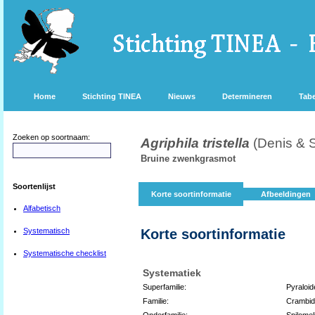
Home
Stichting TINEA
Nieuws
Determineren
Tabe
Zoeken op soortnaam:
Agriphila tristella
(Denis & S
Bruine zwenkgrasmot
Soortenlijst
Korte soortinformatie
Afbeeldingen
Alfabetisch
Systematisch
Korte soortinformatie
Systematische checklist
Systematiek
Superfamilie:
Pyraloid
Familie:
Crambi
Onderfamilie:
Spilomel