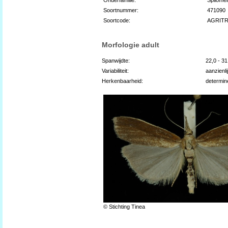
Soortnummer:
471090
Soortcode:
AGRITR
Morfologie adult
Spanwijdte:
22,0 - 3
Variabiliteit:
aanzienli
Herkenbaarheid:
determin
© Stichting Tinea