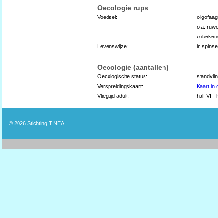
Oecologie rups
Voedsel:
oligofaa
o.a. ruw
onbeken
Levenswijze:
in spins
Oecologie (aantallen)
Oecologische status:
standvli
Verspreidingskaart:
Kaart in
Vliegtijd adult:
half VI - 
© 2026
Stichting TINEA