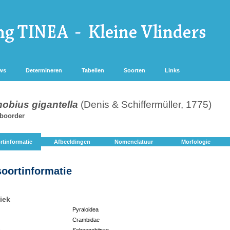
ws
Determineren
Tabellen
Soorten
Links
obius gigantella
(Denis & Schiffermüller, 1775)
tboorder
rtinformatie
Afbeeldingen
Nomenclatuur
Morfologie
soortinformatie
iek
Pyraloidea
Crambidae
:
Schoenobiinae