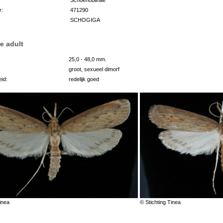
r:
471290
SCHOGIGA
e adult
25,0 - 48,0 mm.
groot, sexueel dimorf
id:
redelijk goed
inea
© Stichting Tinea