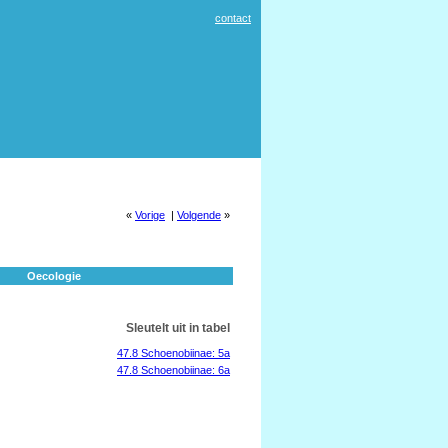
contact
«
Vorige
|
Volgende
»
Oecologie
Sleutelt uit in tabel
47.8 Schoenobiinae: 5a
47.8 Schoenobiinae: 6a