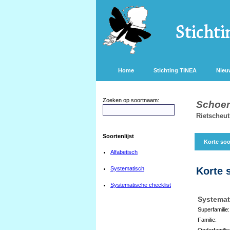
Home
Stichting TINEA
Nieu
Zoeken op soortnaam:
Schoen
Rietscheu
Soortenlijst
Korte soo
Alfabetisch
Systematisch
Korte 
Systematische checklist
Systemat
Superfamilie:
Familie:
Onderfamilie