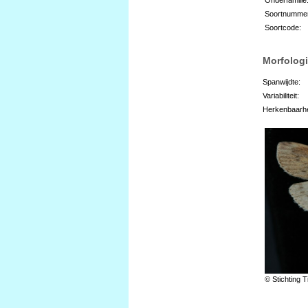
Soortnumme
Soortcode:
Morfologi
Spanwijdte:
Variabiliteit:
Herkenbaarhe
© Stichting T