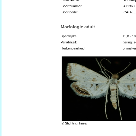
Soortnummer:
471360
Soortcode:
CATAL
Morfologie adult
Spanwijdte:
15,0 - 1
Variabiliteit:
gering; s
Herkenbaarheid:
onmiske
© Stichting Tinea