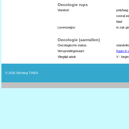
Oecologie rups
Voedsel:
polyfaag
vooral e
blad
Levenswijze:
in zak g
Oecologie (aantallen)
Oecologische status:
standvli
Verspreidingskaart:
Kaart in
Vliegtijd adult:
V - begin
© 2026
Stichting TINEA