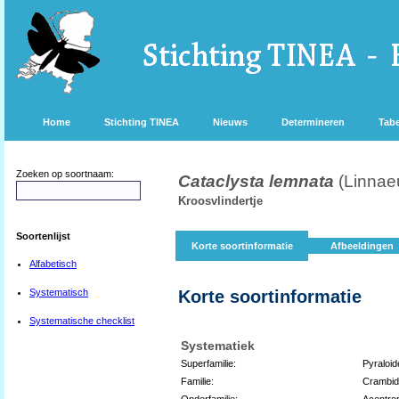
Home
Stichting TINEA
Nieuws
Determineren
Tabe
Zoeken op soortnaam:
Cataclysta lemnata
(Linnae
Kroosvlindertje
Soortenlijst
Korte soortinformatie
Afbeeldingen
Alfabetisch
Systematisch
Korte soortinformatie
Systematische checklist
Systematiek
Superfamilie:
Pyraloid
Familie:
Crambi
Onderfamilie:
Acentro