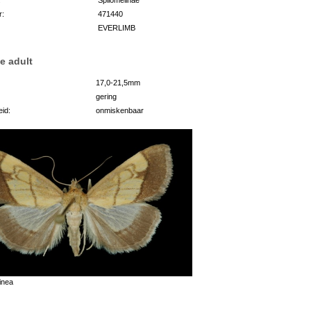
r:
471440
EVERLIMB
e adult
17,0-21,5mm
gering
id:
onmiskenbaar
inea