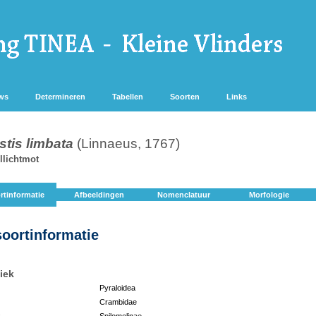
ws
Determineren
Tabellen
Soorten
Links
stis limbata
(Linnaeus, 1767)
llichtmot
rtinformatie
Afbeeldingen
Nomenclatuur
Morfologie
soortinformatie
iek
Pyraloidea
Crambidae
:
Spilomelinae