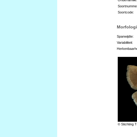
Soortnumme
Soortcode:
Morfologi
Spanwijdte:
Variabiliteit:
Herkenbaarhe
© Stichting T