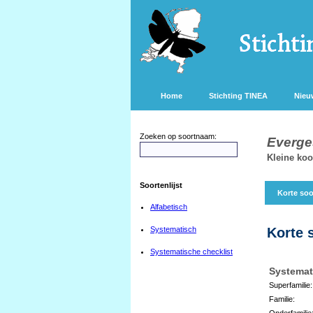
Home
Stichting TINEA
Nieu
Zoeken op soortnaam:
Everge
Kleine koo
Soortenlijst
Korte soo
Alfabetisch
Systematisch
Korte 
Systematische checklist
Systemat
Superfamilie:
Familie:
Onderfamilie