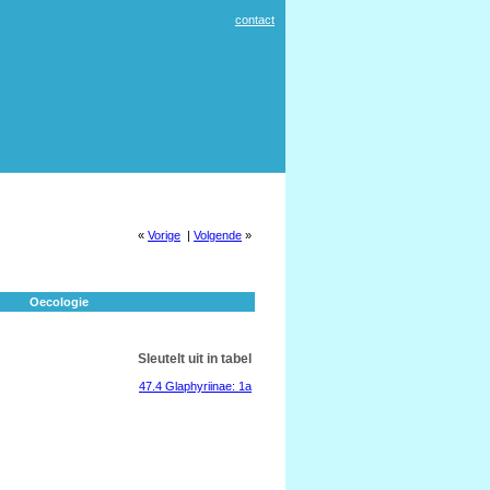
contact
«
Vorige
|
Volgende
»
Oecologie
Sleutelt uit in tabel
47.4 Glaphyriinae: 1a