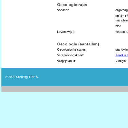
Oecologie rups
Voedsel:
oligofaag
op tijm (
marjolein
blad
Levenswijze:
tussen 
Oecologie (aantallen)
Oecologische status:
standvli
Verspreidingskaart:
Kaart in
Vliegtijd adult:
V-begin 
© 2026
Stichting TINEA