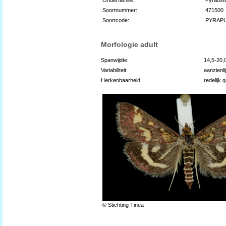
Soortnummer:
471500
Soortcode:
PYRAP
Morfologie adult
Spanwijdte:
14,5-20
Variabiliteit:
aanzienli
Herkenbaarheid:
redelijk 
© Stichting Tinea