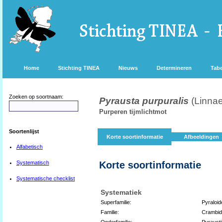
Home
Stichting TINEA
Nieuws
Determineren
Tabe
Zoeken op soortnaam:
Pyrausta purpuralis
(Linna
Purperen tijmlichtmot
Soortenlijst
Korte soortinformatie
Afbeeldingen
Alfabetisch
Systematisch
Korte soortinformatie
Systematische checklist
Systematiek
Superfamilie:
Pyraloid
Familie:
Crambi
Onderfamilie:
Pyraust