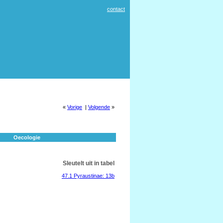
contact
«
Vorige
|
Volgende
»
Oecologie
Sleutelt uit in tabel
47.1 Pyraustinae: 13b