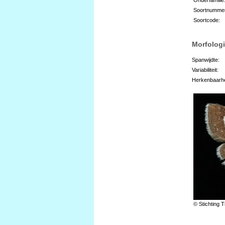
Soortnumme
Soortcode:
Morfologi
Spanwijdte:
Variabiliteit:
Herkenbaarhe
© Stichting T