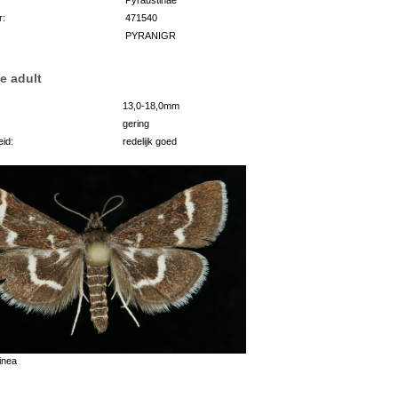
r:
471540
PYRANIGR
e adult
13,0-18,0mm
gering
id:
redelijk goed
inea