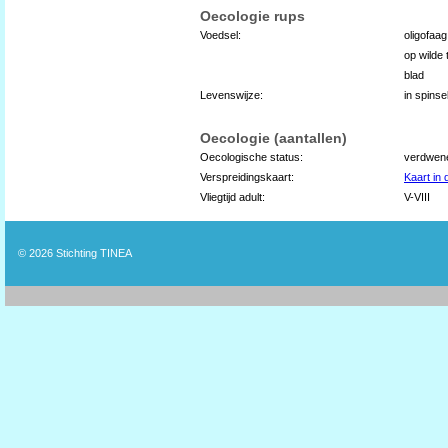
Oecologie rups
Voedsel:
oligofaa
op wilde t
blad
Levenswijze:
in spinse
Oecologie (aantallen)
Oecologische status:
verdwen
Verspreidingskaart:
Kaart in
Vliegtijd adult:
V-VIII
© 2026
Stichting TINEA