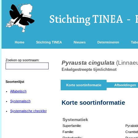
Home
Stichting TINEA
Nieuws
Determineren
Tabe
Zoeken op soortnaam:
Pyrausta cingulata
(Linnae
Enkelgestreepte tijmlichtmot
Soortenlijst
Korte soortinformatie
Afbeeldingen
Alfabetisch
Systematisch
Korte soortinformatie
Systematische checklist
Systematiek
Superfamilie:
Pyraloid
Familie:
Crambi
Onderfamilie:
Pyraust