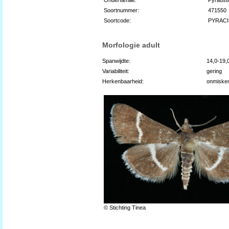
Soortnummer:
471550
Soortcode:
PYRAC
Morfologie adult
Spanwijdte:
14,0-19
Variabiliteit:
gering
Herkenbaarheid:
onmiske
© Stichting Tinea