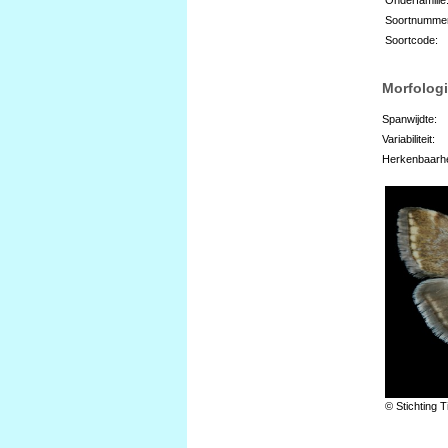
Soortnumme
Soortcode:
Morfologi
Spanwijdte:
Variabiliteit:
Herkenbaarhe
© Stichting T