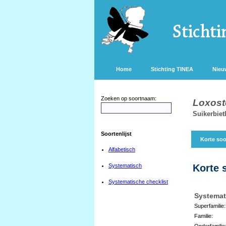
Home
Stichting TINEA
Nieu
Zoeken op soortnaam:
Loxoste
Suikerbiet
Soortenlijst
Korte soo
Alfabetisch
Systematisch
Korte 
Systematische checklist
Systemat
Superfamilie:
Familie:
Onderfamilie