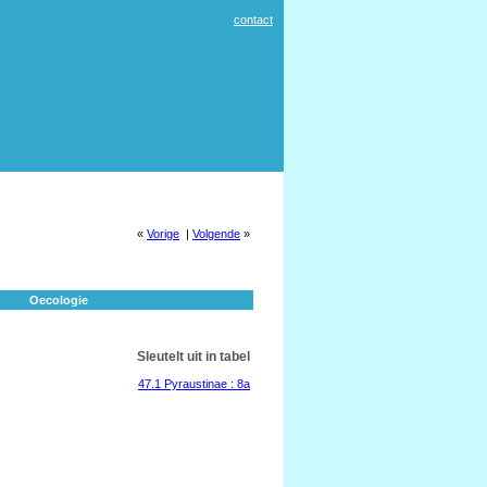
contact
«
Vorige
|
Volgende
»
Oecologie
Sleutelt uit in tabel
47.1 Pyraustinae : 8a