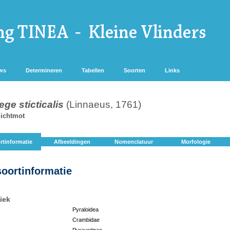
ws
Determineren
Tabellen
Soorten
Links
ge sticticalis
(Linnaeus, 1761)
lichtmot
rtinformatie
Afbeeldingen
Nomenclatuur
Morfologie
soortinformatie
iek
Pyraloidea
Crambidae
:
Pyraustinae