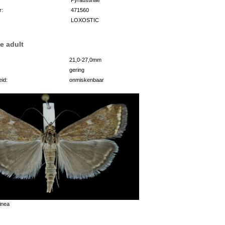
r:
471560
LOXOSTIC
e adult
21,0-27,0mm
gering
id:
onmiskenbaar
inea