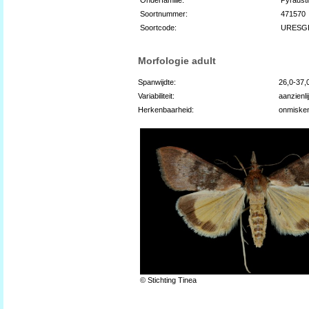
Soortnummer:
471570
Soortcode:
URESGI
Morfologie adult
Spanwijdte:
26,0-37
Variabiliteit:
aanzienli
Herkenbaarheid:
onmiske
© Stichting Tinea