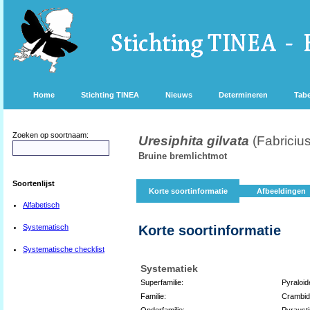
Home
Stichting TINEA
Nieuws
Determineren
Tabe
Zoeken op soortnaam:
Uresiphita gilvata
(Fabriciu
Bruine bremlichtmot
Soortenlijst
Korte soortinformatie
Afbeeldingen
Alfabetisch
Systematisch
Korte soortinformatie
Systematische checklist
Systematiek
Superfamilie:
Pyraloid
Familie:
Crambi
Onderfamilie:
Pyraust