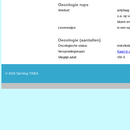
Oecologie rups
Voedsel:
polyfaag
o.a. op v
bloem en
Levenswijze:
in een sp
Oecologie (aantallen)
Oecologische status:
trekvlind
Verspreidingskaart:
Kaart in
Vliegtijd adult:
VIII-X
© 2026
Stichting TINEA