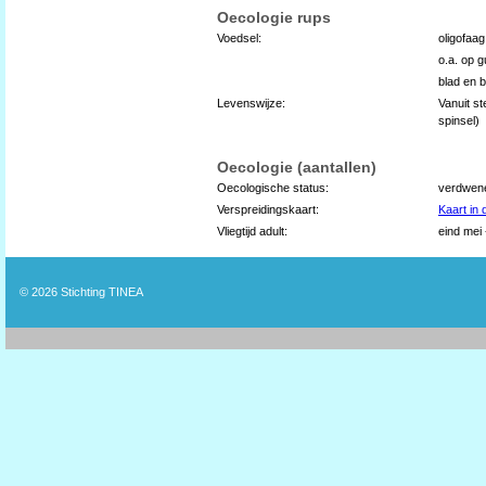
Oecologie rups
Voedsel:
oligofaa
o.a. op 
blad en 
Levenswijze:
Vanuit st
spinsel)
Oecologie (aantallen)
Oecologische status:
verdwene
Verspreidingskaart:
Kaart in
Vliegtijd adult:
eind mei -
© 2026
Stichting TINEA