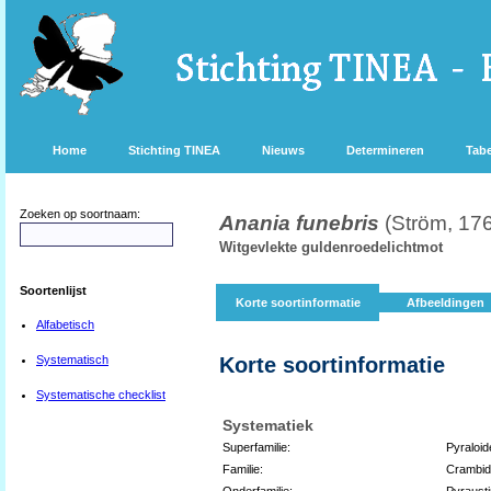
Home
Stichting TINEA
Nieuws
Determineren
Tabe
Zoeken op soortnaam:
Anania funebris
(Ström, 17
Witgevlekte guldenroedelichtmot
Soortenlijst
Korte soortinformatie
Afbeeldingen
Alfabetisch
Systematisch
Korte soortinformatie
Systematische checklist
Systematiek
Superfamilie:
Pyraloid
Familie:
Crambi
Onderfamilie:
Pyraust