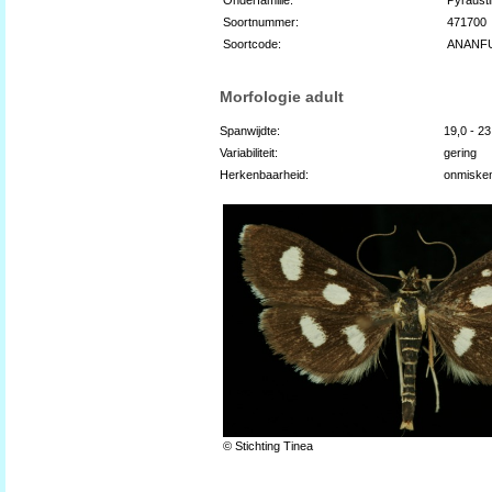
Soortnummer:
471700
Soortcode:
ANANF
Morfologie adult
Spanwijdte:
19,0 - 2
Variabiliteit:
gering
Herkenbaarheid:
onmiske
© Stichting Tinea