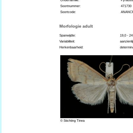
Soortnummer:
471730
Soortcode:
ANANC
Morfologie adult
Spanwijdte:
19,0 - 2
Variabiliteit:
aanzienli
Herkenbaarheid:
determin
© Stichting Tinea