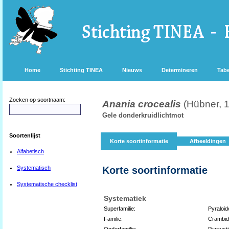
Home
Stichting TINEA
Nieuws
Determineren
Tabe
Zoeken op soortnaam:
Anania crocealis
(Hübner, 
Gele donderkruidlichtmot
Soortenlijst
Korte soortinformatie
Afbeeldingen
Alfabetisch
Systematisch
Korte soortinformatie
Systematische checklist
Systematiek
Superfamilie:
Pyraloid
Familie:
Crambi
Onderfamilie:
Pyraust