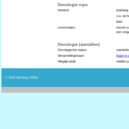
Oecologie rups
Voedsel:
polyfaag
o.a. op h
blad
Levenswijze:
tussen s
een omge
Oecologie (aantallen)
Oecologische status:
standvli
Verspreidingskaart:
Kaart in
Vliegtijd adult:
midden j
© 2026
Stichting TINEA