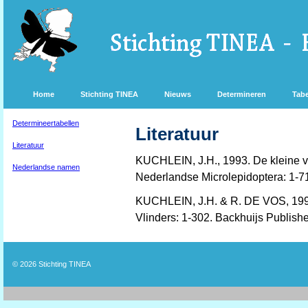
Home
Stichting TINEA
Nieuws
Determineren
Tabe
Determineertabellen
Literatuur
Literatuur
KUCHLEIN, J.H., 1993. De kleine vl
Nederlandse namen
Nederlandse Microlepidoptera: 1-
KUCHLEIN, J.H. & R. DE VOS, 199
Vlinders: 1-302. Backhuijs Publishe
© 2026
Stichting TINEA