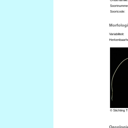
Soortnumme
Soortcode:
Morfologi
Variabiliteit:
Herkenbaarhe
© Stichting T
Oecologi