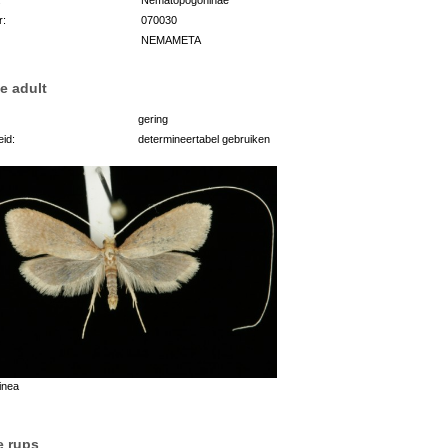
r:
070030
NEMAMETA
e adult
gering
id:
determineertabel gebruiken
inea
e rups