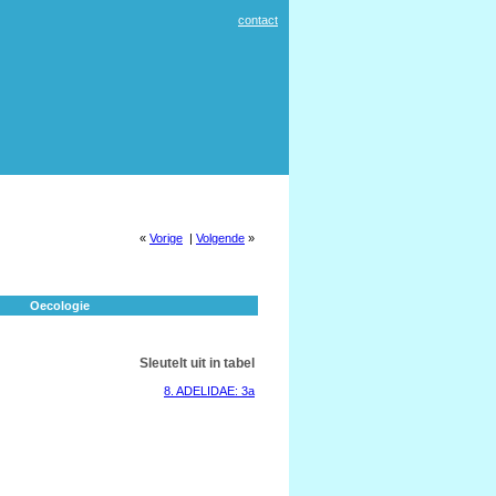
contact
«
Vorige
|
Volgende
»
Oecologie
Sleutelt uit in tabel
8. ADELIDAE: 3a