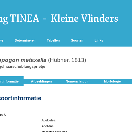
ws
Determineren
Tabellen
Soorten
Links
pogon metaxella
(Hübner, 1813)
gelhaarschublangsprietje
rtinformatie
Afbeeldingen
Nomenclatuur
Morfologie
soortinformatie
iek
Adeloidea
Adelidae
:
Nematopogoninae