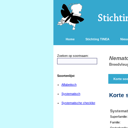
Home
Stichting TINEA
Nieu
Zoeken op soortnaam:
Nemato
Breedvleu
Soortenlijst
Korte soo
Alfabetisch
Systematisch
Korte 
Systematische checklist
Systemat
Superfamilie:
Familie:
Onderfamilie