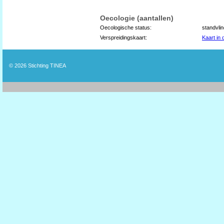
Oecologie (aantallen)
Oecologische status:
standvli
Verspreidingskaart:
Kaart in
© 2026
Stichting TINEA