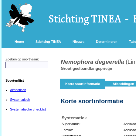
Home
Stichting TINEA
Nieuws
Determineren
Tabe
Zoeken op soortnaam:
Nemophora degeerella
(Li
Groot geelbandlangsprietje
Soortenlijst
Korte soortinformatie
Afbeeldingen
Alfabetisch
Systematisch
Korte soortinformatie
Systematische checklist
Systematiek
Superfamilie:
Adeloid
Familie:
Adelidae
Onderfamilie:
Adelinae