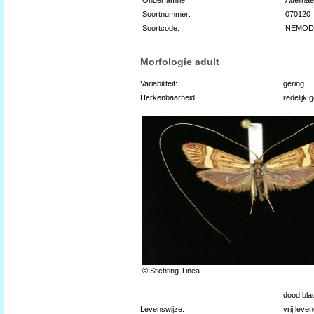
Soortnummer:
070120
Soortcode:
NEMOD
Morfologie adult
Variabiliteit:
gering
Herkenbaarheid:
redelijk 
© Stichting Tinea
dood bla
Levenswijze:
vrij leve