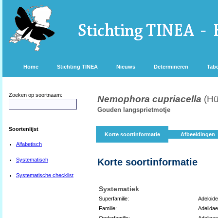
Home
Stichting TINEA
Nieuws
Determineren
Tabe
Zoeken op soortnaam:
Nemophora cupriacella
(Hü
Gouden langsprietmotje
Soortenlijst
Korte soortinformatie
Afbeeldingen
Alfabetisch
Systematisch
Korte soortinformatie
Systematische checklist
Systematiek
Superfamilie:
Adeloid
Familie:
Adelidae
Onderfamilie:
Adelinae