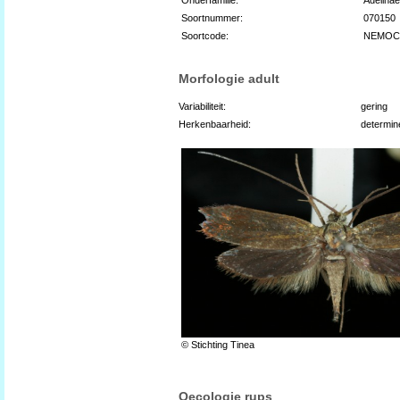
Soortnummer:
070150
Soortcode:
NEMOC
Morfologie adult
Variabiliteit:
gering
Herkenbaarheid:
determin
© Stichting Tinea
Oecologie rups