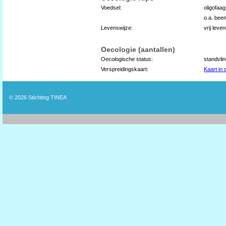
Voedsel:
oligofaag
o.a. be
Levenswijze:
vrij leve
Oecologie (aantallen)
Oecologische status:
standvli
Verspreidingskaart:
Kaart in
© 2026
Stichting TINEA